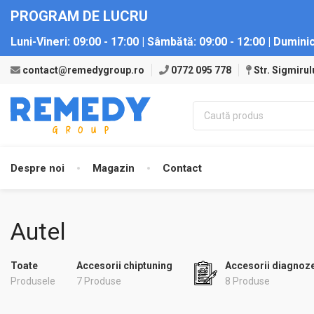
PROGRAM DE LUCRU
Luni-Vineri:
09:00 - 17:00 |
Sâmbătă:
09:00 - 12:00 |
Duminic
contact@remedygroup.ro
0772 095 778
Str. Sigmirul
Despre noi
Magazin
Contact
Autel
Toate
Accesorii chiptuning
Accesorii diagnoz
Produsele
7 Produse
8 Produse