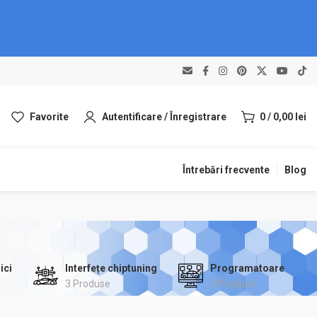
Favorite
Autentificare / Înregistrare
0
/
0,00
lei
Întrebări frecvente
Blog
ici
Interfețe chiptuning
Programatoare
3 Produse
3 Produse