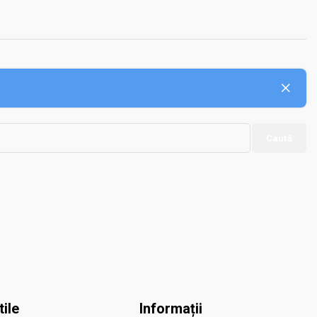
Caută
tile
Informații