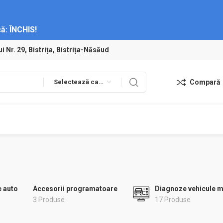
ă:
ÎNCHIS!
ui Nr. 29, Bistrița, Bistrița-Năsăud
Selectează categoria
Compară
e auto
Accesorii programatoare
Diagnoze vehicule m
3 Produse
17 Produse