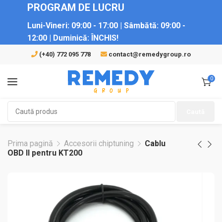
PROGRAM DE LUCRU
Luni-Vineri:
09:00 - 17:00 |
Sâmbătă:
09:00 -
12:00 |
Duminică:
ÎNCHIS!
(+40) 772 095 778
contact@remedygroup.ro
0
Caută
Prima pagină
Accesorii chiptuning
Cablu
OBD II pentru KT200