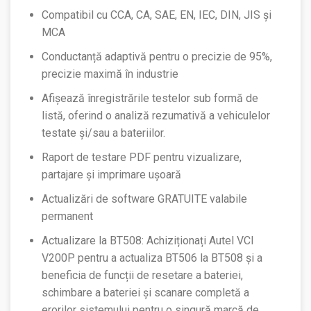
Compatibil cu CCA, CA, SAE, EN, IEC, DIN, JIS și
MCA
Conductanță adaptivă pentru o precizie de 95%,
precizie maximă în industrie
Afișează înregistrările testelor sub formă de
listă, oferind o analiză rezumativă a vehiculelor
testate și/sau a bateriilor.
Raport de testare PDF pentru vizualizare,
partajare și imprimare ușoară
Actualizări de software GRATUITE valabile
permanent
Actualizare la BT508: Achiziționați Autel VCI
V200P pentru a actualiza BT506 la BT508 și a
beneficia de funcții de resetare a bateriei,
schimbare a bateriei și scanare completă a
erorilor sistemului pentru o singură marcă de