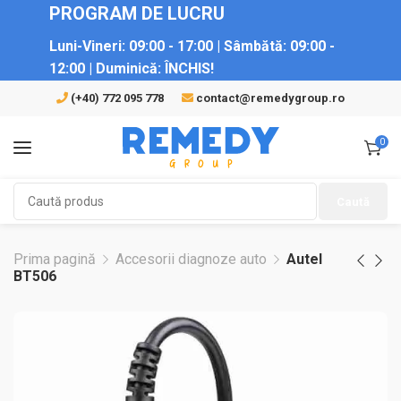
PROGRAM DE LUCRU
Luni-Vineri:
09:00 - 17:00 |
Sâmbătă:
09:00 -
12:00 |
Duminică:
ÎNCHIS!
(+40) 772 095 778
contact@remedygroup.ro
0
Caută
Prima pagină
Accesorii diagnoze auto
Autel
BT506