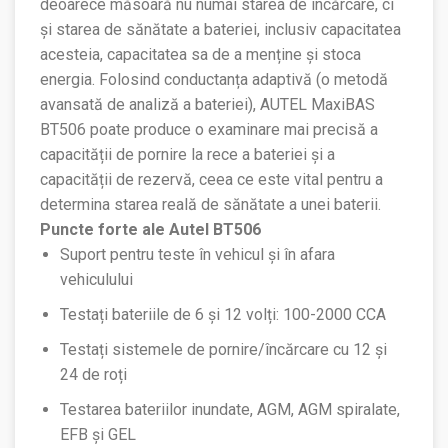
deoarece măsoară nu numai starea de încărcare, ci
și starea de sănătate a bateriei, inclusiv capacitatea
acesteia, capacitatea sa de a menține și stoca
energia. Folosind conductanța adaptivă (o metodă
avansată de analiză a bateriei), AUTEL MaxiBAS
BT506 poate produce o examinare mai precisă a
capacității de pornire la rece a bateriei și a
capacității de rezervă, ceea ce este vital pentru a
determina starea reală de sănătate a unei baterii.
Puncte forte ale Autel BT506
Suport pentru teste în vehicul și în afara
vehiculului
Testați bateriile de 6 și 12 volți: 100-2000 CCA
Testați sistemele de pornire/încărcare cu 12 și
24 de roți
Testarea bateriilor inundate, AGM, AGM spiralate,
EFB și GEL