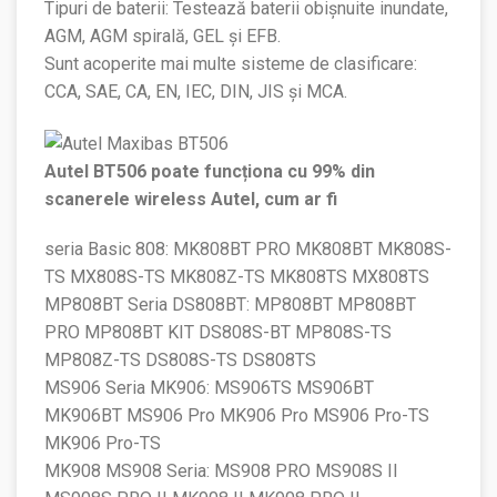
Tipuri de baterii: Testează baterii obișnuite inundate,
AGM, AGM spirală, GEL și EFB.
Sunt acoperite mai multe sisteme de clasificare:
CCA, SAE, CA, EN, IEC, DIN, JIS și MCA.
Autel BT506 poate funcționa cu 99% din
scanerele wireless Autel, cum ar fi
seria Basic 808: MK808BT PRO MK808BT MK808S-
TS MX808S-TS MK808Z-TS MK808TS MX808TS
MP808BT Seria DS808BT: MP808BT MP808BT
PRO MP808BT KIT DS808S-BT MP808S-TS
MP808Z-TS DS808S-TS DS808TS
MS906 Seria MK906: MS906TS MS906BT
MK906BT MS906 Pro MK906 Pro MS906 Pro-TS
MK906 Pro-TS
MK908 MS908 Seria: MS908 PRO MS908S II