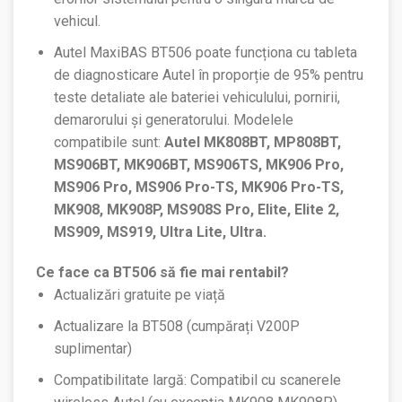
vehicul.
Autel MaxiBAS BT506 poate funcționa cu tableta
de diagnosticare Autel în proporție de 95% pentru
teste detaliate ale bateriei vehiculului, pornirii,
demarorului și generatorului. Modelele
compatibile sunt:
​​Autel MK808BT, MP808BT,
MS906BT, MK906BT, MS906TS, MK906 Pro,
MS906 Pro, MS906 Pro-TS, MK906 Pro-TS,
MK908, MK908P, MS908S Pro, Elite, Elite 2,
MS909, MS919, Ultra Lite, Ultra.
Ce face ca BT506 să fie mai rentabil?
Actualizări gratuite pe viață
Actualizare la BT508 (cumpărați V200P
suplimentar)
Compatibilitate largă: Compatibil cu scanerele