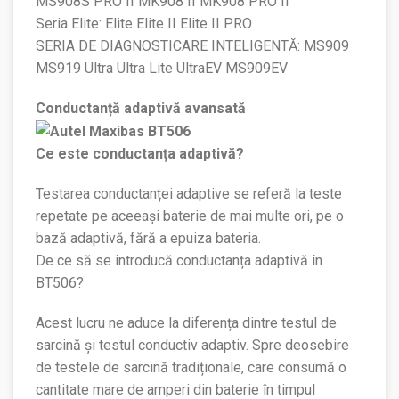
MS908S PRO II MK908 II MK908 PRO II
Seria Elite: Elite Elite II Elite II PRO
SERIA DE DIAGNOSTICARE INTELIGENTĂ: MS909
MS919 Ultra Ultra Lite UltraEV MS909EV
Conductanță adaptivă avansată
Ce este conductanța adaptivă?
Testarea conductanței adaptive se referă la teste
repetate pe aceeași baterie de mai multe ori, pe o
bază adaptivă, fără a epuiza bateria.
De ce să se introducă conductanța adaptivă în
BT506?
Acest lucru ne aduce la diferența dintre testul de
sarcină și testul conductiv adaptiv. Spre deosebire
de testele de sarcină tradiționale, care consumă o
cantitate mare de amperi din baterie în timpul