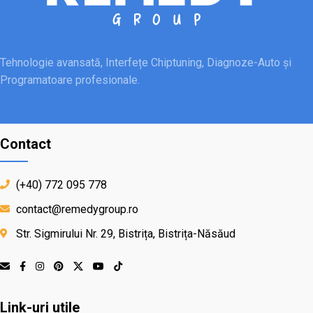
Tehnologie avansată, Interfețe Chiptuning, Diagnoze-Auto și
Programatoare profesionale.
Contact
(+40) 772 095 778
contact@remedygroup.ro
Str. Sigmirului Nr. 29, Bistrița, Bistrița-Năsăud
Link-uri utile