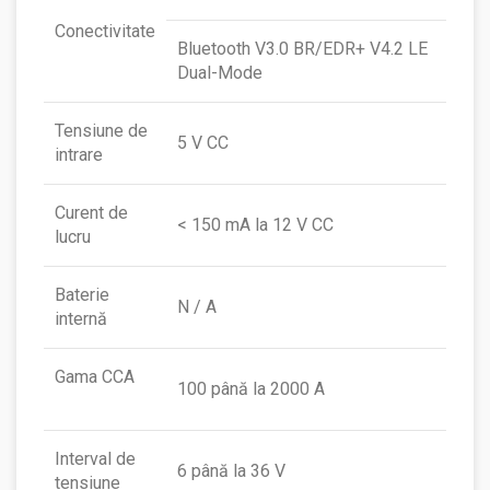
Conectivitate
Bluetooth V3.0 BR/EDR+ V4.2 LE
Dual-Mode
Tensiune de
5 V CC
intrare
Curent de
< 150 mA la 12 V CC
lucru
Baterie
N / A
internă
Gama CCA
100 până la 2000 A
Interval de
6 până la 36 V
tensiune