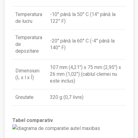
Temperatura
-10° până la 50° C (14° până la
de lucru
122° F)
Temperatura
-20° până la 60° C (-4° până la
de
140° F)
depozitare
107 mm (4,21″) x 75 mm (2,95″) x
Dimensiuni
26 mm (1,02″) (cablul clemei nu
(L x l x Î)
este inclus)
Greutate
320 g (0,7 livre)
Tabel comparativ